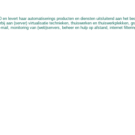
 en levert haar automatiserings producten en diensten uitsluitend aan het be
j aan (server) virtualisatie technieken, thuiswerken en thuiswerkplekken, grati
ail, monitoring van (web)servers, beheer en hulp op afstand, internet filteri